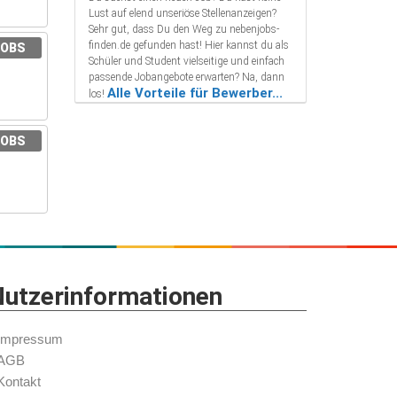
Lust auf elend unseriöse Stellenanzeigen?
Sehr gut, dass Du den Weg zu nebenjobs-
finden.de gefunden hast! Hier kannst du als
JOBS
Schüler und Student vielseitige und einfach
passende Jobangebote erwarten? Na, dann
Alle Vorteile für Bewerber...
los!
JOBS
utzerinformationen
Impressum
AGB
Kontakt