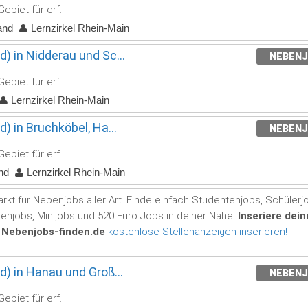
ebiet für erf..
and
Lernzirkel Rhein-Main
) in Nidderau und Sc...
NEBEN
ebiet für erf..
Lernzirkel Rhein-Main
) in Bruchköbel, Ha...
NEBEN
ebiet für erf..
nd
Lernzirkel Rhein-Main
rkt für Nebenjobs aller Art. Finde einfach Studentenjobs, Schülerj
benjobs, Minijobs und 520 Euro Jobs in deiner Nähe.
Inseriere dei
 Nebenjobs-finden.de
kostenlose Stellenanzeigen inserieren!
d) in Hanau und Groß...
NEBEN
ebiet für erf..