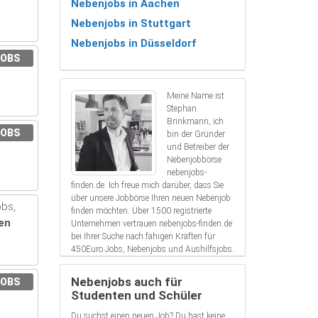
Nebenjobs in Aachen
Nebenjobs in Stuttgart
Nebenjobs in Düsseldorf
JOBS
Meine Name ist
Stephan
Brinkmann, ich
JOBS
bin der Gründer
und Betreiber der
Nebenjobbörse
nebenjobs-
finden.de. Ich freue mich darüber, dass Sie
über unsere Jobbörse Ihren neuen Nebenjob
obs,
finden möchten. Über 1500 registrierte
nen
Unternehmen vertrauen nebenjobs-finden.de
bei Ihrer Suche nach fähigen Kräften für
450Euro Jobs, Nebenjobs und Aushilfsjobs.
Nebenjobs auch für
JOBS
Studenten und Schüler
Du suchst einen neuen Job? Du hast keine