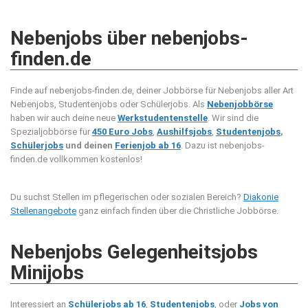
Nebenjobs über nebenjobs-
finden.de
Finde auf nebenjobs-finden.de, deiner Jobbörse für Nebenjobs aller Art
Nebenjobs, Studentenjobs oder Schülerjobs. Als
Nebenjobbörse
haben wir auch deine neue
Werkstudentenstelle
. Wir sind die
Spezialjobbörse für
450 Euro Jobs
,
Aushilfsjobs
,
Studentenjobs
,
Schülerjobs
und deinen
Ferienjob ab 16
. Dazu ist nebenjobs-
finden.de vollkommen kostenlos!
Du suchst Stellen im pflegerischen oder sozialen Bereich?
Diakonie
Stellenangebote
ganz einfach finden über die Christliche Jobbörse.
Nebenjobs Gelegenheitsjobs
Minijobs
Interessiert an
Schülerjobs ab 16
,
Studentenjobs
, oder
Jobs von