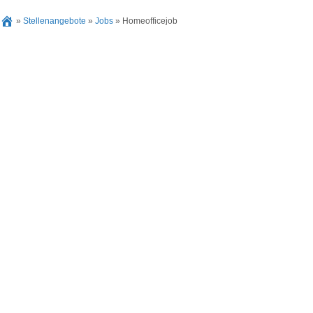
»
Stellenangebote
»
Jobs
»
Homeofficejob