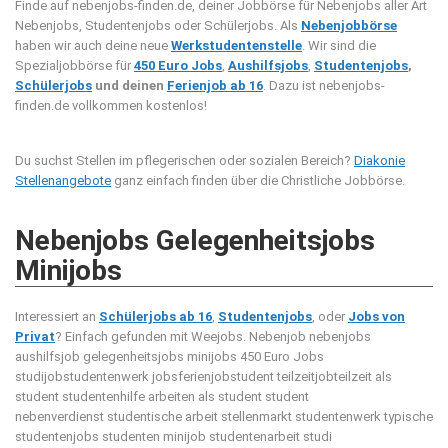
Finde auf nebenjobs-finden.de, deiner Jobbörse für Nebenjobs aller Art
Nebenjobs, Studentenjobs oder Schülerjobs. Als
Nebenjobbörse
haben wir auch deine neue
Werkstudentenstelle
. Wir sind die
Spezialjobbörse für
450 Euro Jobs
,
Aushilfsjobs
,
Studentenjobs
,
Schülerjobs
und deinen
Ferienjob ab 16
. Dazu ist nebenjobs-
finden.de vollkommen kostenlos!
Du suchst Stellen im pflegerischen oder sozialen Bereich?
Diakonie
Stellenangebote
ganz einfach finden über die Christliche Jobbörse.
Nebenjobs Gelegenheitsjobs
Minijobs
Interessiert an
Schülerjobs ab 16
,
Studentenjobs
, oder
Jobs von
Privat
? Einfach gefunden mit Weejobs.
Nebenjob nebenjobs
aushilfsjob gelegenheitsjobs minijobs 450 Euro Jobs
studijobstudentenwerk jobsferienjobstudent teilzeitjobteilzeit als
student studentenhilfe arbeiten als student student
nebenverdienst studentische arbeit stellenmarkt studentenwerk typische
studentenjobs studenten minijob studentenarbeit studi