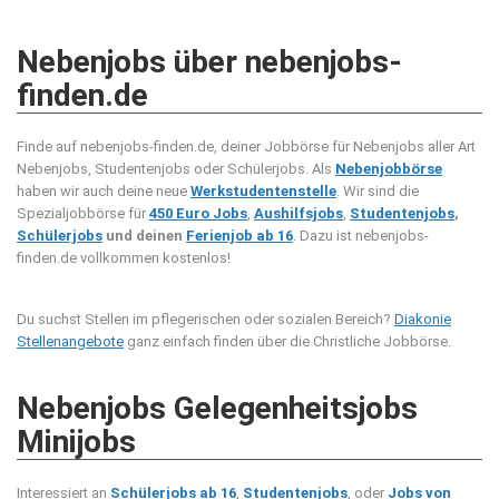
Nebenjobs über nebenjobs-
finden.de
Finde auf nebenjobs-finden.de, deiner Jobbörse für Nebenjobs aller Art
Nebenjobs, Studentenjobs oder Schülerjobs. Als
Nebenjobbörse
haben wir auch deine neue
Werkstudentenstelle
. Wir sind die
Spezialjobbörse für
450 Euro Jobs
,
Aushilfsjobs
,
Studentenjobs
,
Schülerjobs
und deinen
Ferienjob ab 16
. Dazu ist nebenjobs-
finden.de vollkommen kostenlos!
Du suchst Stellen im pflegerischen oder sozialen Bereich?
Diakonie
Stellenangebote
ganz einfach finden über die Christliche Jobbörse.
Nebenjobs Gelegenheitsjobs
Minijobs
Interessiert an
Schülerjobs ab 16
,
Studentenjobs
, oder
Jobs von