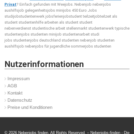
Privat
? Einfach gefunden mit Weejobs.
Nebenjob nebenjobs
aushilfsjob gelegenheitsjobs minijobs 450 Euro Jobs
studijobstudentenwerk jobsferienjobstudent teilzeitjobteilzeit als
student studentenhilfe arbeiten als student student
nebenverdienst studentische arbeit stellenmarkt studentenwerk typische
studentenjobs studenten minijob studentenarbeit studi
jobs studentenjobs deutschland studenten nebenjob studenten
aushilfsjob nebenjobs für jugendliche sommerjobs studenten
Nutzerinformationen
Impressum
AGB
Kontakt
Datenschutz
Preise und Konditionen
© 2026 Nebenjobs finden. All Rights Reserved. – Nebenjobs-finden -
Die