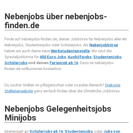
Nebenjobs über nebenjobs-
finden.de
Finde auf nebenjobs-finden.de, deiner Jobbörse für Nebenjobs aller Art
Nebenjobs, Studentenjobs oder Schülerjobs. Als
Nebenjobbörse
haben wir auch deine neue
Werkstudentenstelle
. Wir sind die
Spezialjobbörse für
450 Euro Jobs
,
Aushilfsjobs
,
Studentenjobs
,
Schülerjobs
und deinen
Ferienjob ab 16
. Dazu ist nebenjobs-
finden.de vollkommen kostenlos!
Du suchst Stellen im pflegerischen oder sozialen Bereich?
Diakonie
Stellenangebote
ganz einfach finden über die Christliche Jobbörse.
Nebenjobs Gelegenheitsjobs
Minijobs
Interessiert an
Schülerjobs ab 16
,
Studentenjobs
, oder
Jobs von