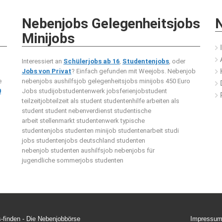
Nebenjobs Gelegenheitsjobs
N
Minijobs
Interessiert an
Schülerjobs ab 16
,
Studentenjobs
, oder
Jobs von Privat
? Einfach gefunden mit Weejobs.
Nebenjob
e
nebenjobs aushilfsjob gelegenheitsjobs minijobs 450 Euro
0
Jobs studijobstudentenwerk jobsferienjobstudent
teilzeitjobteilzeit als student studentenhilfe arbeiten als
student student nebenverdienst studentische
arbeit stellenmarkt studentenwerk typische
studentenjobs studenten minijob studentenarbeit studi
jobs studentenjobs deutschland studenten
nebenjob studenten aushilfsjob nebenjobs für
jugendliche sommerjobs studenten
-finden -
Die Nebenjobbörse
Impressu