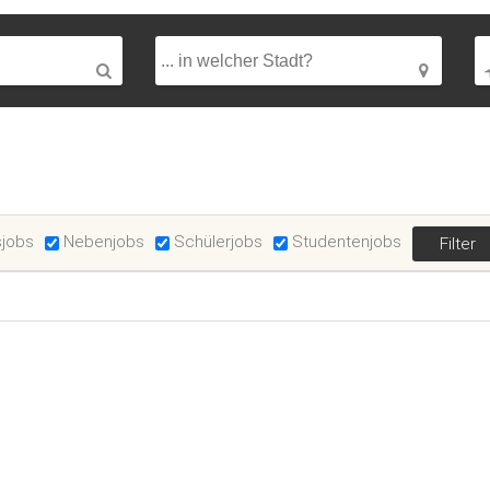
sjobs
Nebenjobs
Schülerjobs
Studentenjobs