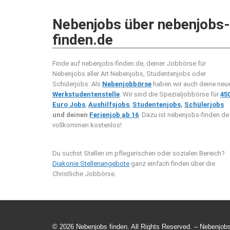
Nebenjobs über nebenjobs-
finden.de
Finde auf nebenjobs-finden.de, deiner Jobbörse für
Nebenjobs aller Art Nebenjobs, Studentenjobs oder
Schülerjobs. Als
Nebenjobbörse
haben wir auch deine neu
Werkstudentenstelle
. Wir sind die Spezialjobbörse für
45
Euro Jobs
,
Aushilfsjobs
,
Studentenjobs
,
Schülerjobs
und deinen
Ferienjob ab 16
. Dazu ist nebenjobs-finden.de
vollkommen kostenlos!
Du suchst Stellen im pflegerischen oder sozialen Bereich?
Diakonie Stellenangebote
ganz einfach finden über die
Christliche Jobbörse.
© 2026 Nebenjobs finden. All Rights Reserved. – Nebenjobs