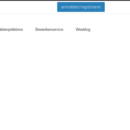
anmelden/registrieren
Nebenjobbörse
Bewerberservice
Weeblog