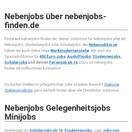
Nebenjobs über nebenjobs-
finden.de
Finde auf nebenjobs-finden.de, deiner Jobbörse für Nebenjobs aller Art
Nebenjobs, Studentenjobs oder Schülerjobs. Als
Nebenjobbörse
haben wir auch deine neue
Werkstudentenstelle
. Wir sind die
Spezialjobbörse für
450 Euro Jobs
,
Aushilfsjobs
,
Studentenjobs
,
Schülerjobs
und deinen
Ferienjob ab 16
. Dazu ist nebenjobs-
finden.de vollkommen kostenlos!
Du suchst Stellen im pflegerischen oder sozialen Bereich?
Diakonie
Stellenangebote
ganz einfach finden über die Christliche Jobbörse.
Nebenjobs Gelegenheitsjobs
Minijobs
Interessiert an
Schülerjobs ab 16
,
Studentenjobs
, oder
Jobs von