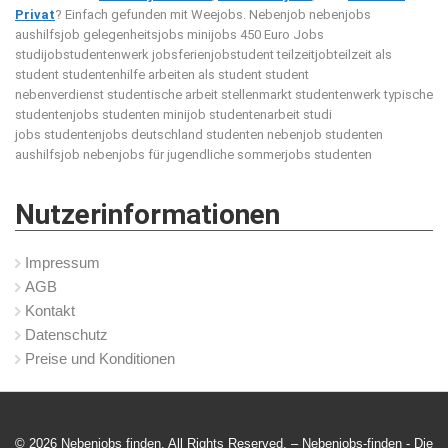
Privat
? Einfach gefunden mit Weejobs.
Nebenjob nebenjobs
aushilfsjob gelegenheitsjobs minijobs 450 Euro Jobs
studijobstudentenwerk jobsferienjobstudent teilzeitjobteilzeit als
student studentenhilfe arbeiten als student student
nebenverdienst studentische arbeit stellenmarkt studentenwerk typische
studentenjobs studenten minijob studentenarbeit studi
jobs studentenjobs deutschland studenten nebenjob studenten
aushilfsjob nebenjobs für jugendliche sommerjobs studenten
Nutzerinformationen
Impressum
AGB
Kontakt
Datenschutz
Preise und Konditionen
© 2026 Nebenjobs finden. All Rights Reserved. – Nebenjobs-finden -
Die