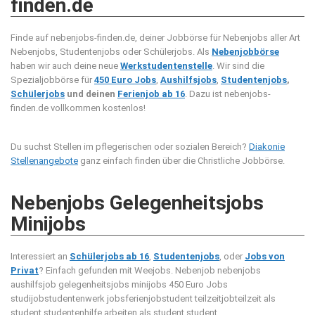
finden.de
Finde auf nebenjobs-finden.de, deiner Jobbörse für Nebenjobs aller Art
Nebenjobs, Studentenjobs oder Schülerjobs. Als
Nebenjobbörse
haben wir auch deine neue
Werkstudentenstelle
. Wir sind die
Spezialjobbörse für
450 Euro Jobs
,
Aushilfsjobs
,
Studentenjobs
,
Schülerjobs
und deinen
Ferienjob ab 16
. Dazu ist nebenjobs-
finden.de vollkommen kostenlos!
Du suchst Stellen im pflegerischen oder sozialen Bereich?
Diakonie
Stellenangebote
ganz einfach finden über die Christliche Jobbörse.
Nebenjobs Gelegenheitsjobs
Minijobs
Interessiert an
Schülerjobs ab 16
,
Studentenjobs
, oder
Jobs von
Privat
? Einfach gefunden mit Weejobs.
Nebenjob nebenjobs
aushilfsjob gelegenheitsjobs minijobs 450 Euro Jobs
studijobstudentenwerk jobsferienjobstudent teilzeitjobteilzeit als
student studentenhilfe arbeiten als student student