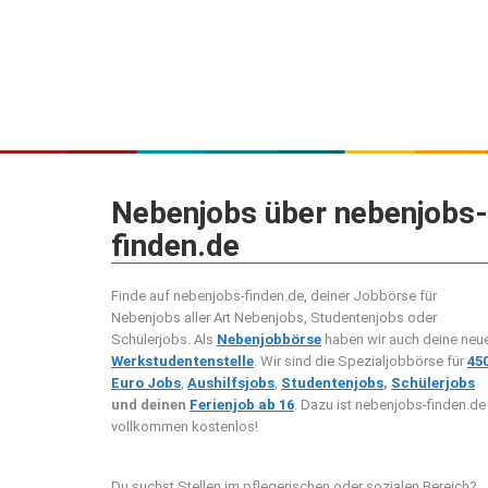
Nebenjobs über nebenjobs-
finden.de
Finde auf nebenjobs-finden.de, deiner Jobbörse für
Nebenjobs aller Art Nebenjobs, Studentenjobs oder
Schülerjobs. Als
Nebenjobbörse
haben wir auch deine neu
Werkstudentenstelle
. Wir sind die Spezialjobbörse für
45
Euro Jobs
,
Aushilfsjobs
,
Studentenjobs
,
Schülerjobs
und deinen
Ferienjob ab 16
. Dazu ist nebenjobs-finden.de
vollkommen kostenlos!
Du suchst Stellen im pflegerischen oder sozialen Bereich?