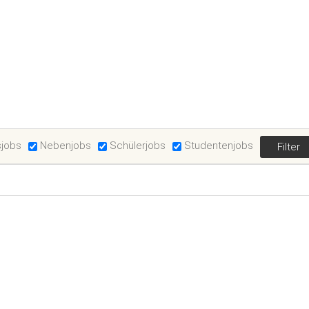
sjobs
Nebenjobs
Schülerjobs
Studentenjobs