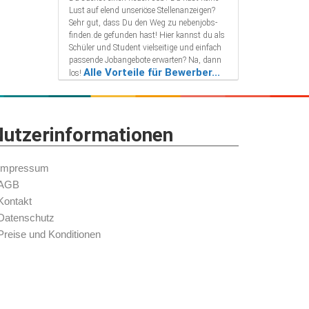
Lust auf elend unseriöse Stellenanzeigen?
Sehr gut, dass Du den Weg zu nebenjobs-
finden.de gefunden hast! Hier kannst du als
Schüler und Student vielseitige und einfach
passende Jobangebote erwarten? Na, dann
Alle Vorteile für Bewerber...
los!
utzerinformationen
Impressum
AGB
Kontakt
Datenschutz
Preise und Konditionen