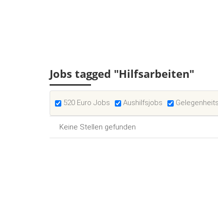
Jobs tagged "Hilfsarbeiten"
520 Euro Jobs
Aushilfsjobs
Gelegenheit
Keine Stellen gefunden