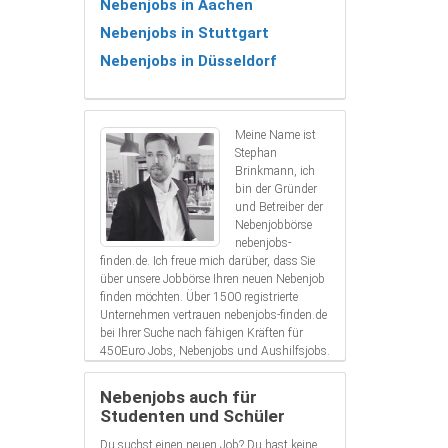
Nebenjobs in Aachen
Nebenjobs in Stuttgart
Nebenjobs in Düsseldorf
Meine Name ist
Stephan
Brinkmann, ich
bin der Gründer
und Betreiber der
Nebenjobbörse
nebenjobs-
finden.de. Ich freue mich darüber, dass Sie
über unsere Jobbörse Ihren neuen Nebenjob
finden möchten. Über 1500 registrierte
Unternehmen vertrauen nebenjobs-finden.de
bei Ihrer Suche nach fähigen Kräften für
450Euro Jobs, Nebenjobs und Aushilfsjobs.
Nebenjobs auch für
Studenten und Schüler
Du suchst einen neuen Job? Du hast keine