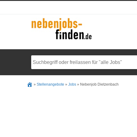
»
Stellenangebote
»
Jobs
»
Nebenjob Dietzenbach