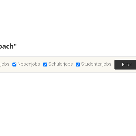
bach"
sjobs
Nebenjobs
Schülerjobs
Studentenjobs