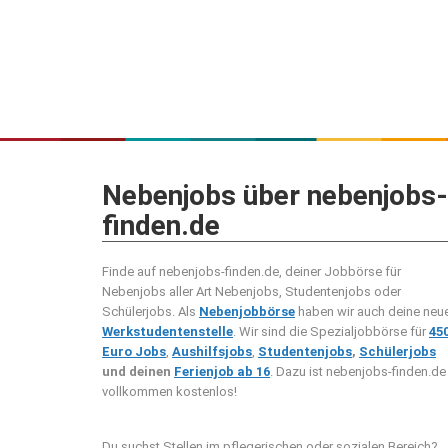
Nebenjobs über nebenjobs-
finden.de
Finde auf nebenjobs-finden.de, deiner Jobbörse für
Nebenjobs aller Art Nebenjobs, Studentenjobs oder
Schülerjobs. Als
Nebenjobbörse
haben wir auch deine neu
Werkstudentenstelle
. Wir sind die Spezialjobbörse für
45
Euro Jobs
,
Aushilfsjobs
,
Studentenjobs
,
Schülerjobs
und deinen
Ferienjob ab 16
. Dazu ist nebenjobs-finden.de
vollkommen kostenlos!
Du suchst Stellen im pflegerischen oder sozialen Bereich?