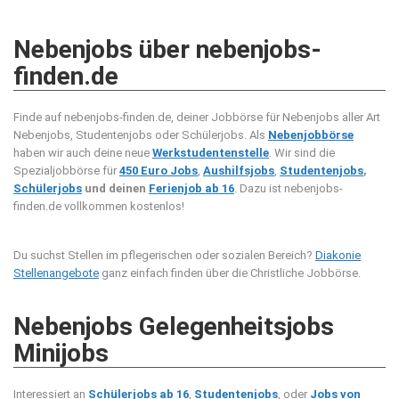
Nebenjobs über nebenjobs-
finden.de
Finde auf nebenjobs-finden.de, deiner Jobbörse für Nebenjobs aller Art
Nebenjobs, Studentenjobs oder Schülerjobs. Als
Nebenjobbörse
haben wir auch deine neue
Werkstudentenstelle
. Wir sind die
Spezialjobbörse für
450 Euro Jobs
,
Aushilfsjobs
,
Studentenjobs
,
Schülerjobs
und deinen
Ferienjob ab 16
. Dazu ist nebenjobs-
finden.de vollkommen kostenlos!
Du suchst Stellen im pflegerischen oder sozialen Bereich?
Diakonie
Stellenangebote
ganz einfach finden über die Christliche Jobbörse.
Nebenjobs Gelegenheitsjobs
Minijobs
Interessiert an
Schülerjobs ab 16
,
Studentenjobs
, oder
Jobs von