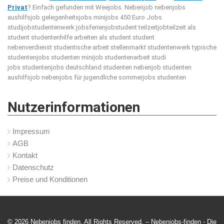
Privat
? Einfach gefunden mit Weejobs.
Nebenjob nebenjobs
aushilfsjob gelegenheitsjobs minijobs 450 Euro Jobs
studijobstudentenwerk jobsferienjobstudent teilzeitjobteilzeit als
student studentenhilfe arbeiten als student student
nebenverdienst studentische arbeit stellenmarkt studentenwerk typische
studentenjobs studenten minijob studentenarbeit studi
jobs studentenjobs deutschland studenten nebenjob studenten
aushilfsjob nebenjobs für jugendliche sommerjobs studenten
Nutzerinformationen
Impressum
AGB
Kontakt
Datenschutz
Preise und Konditionen
© 2026 Nebenjobs finden. All Rights Reserved. – Nebenjobs-finden -
Die