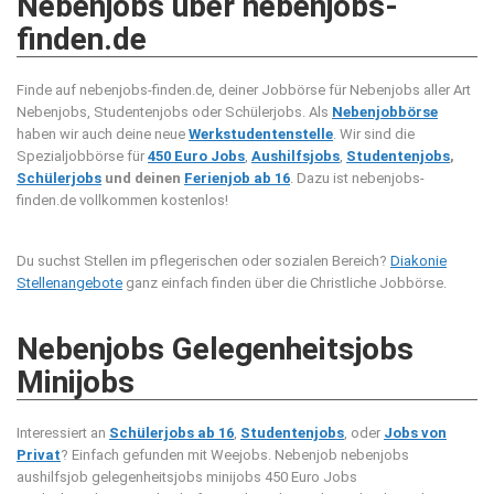
Nebenjobs über nebenjobs-
finden.de
Finde auf nebenjobs-finden.de, deiner Jobbörse für Nebenjobs aller Art
Nebenjobs, Studentenjobs oder Schülerjobs. Als
Nebenjobbörse
haben wir auch deine neue
Werkstudentenstelle
. Wir sind die
Spezialjobbörse für
450 Euro Jobs
,
Aushilfsjobs
,
Studentenjobs
,
Schülerjobs
und deinen
Ferienjob ab 16
. Dazu ist nebenjobs-
finden.de vollkommen kostenlos!
Du suchst Stellen im pflegerischen oder sozialen Bereich?
Diakonie
Stellenangebote
ganz einfach finden über die Christliche Jobbörse.
Nebenjobs Gelegenheitsjobs
Minijobs
Interessiert an
Schülerjobs ab 16
,
Studentenjobs
, oder
Jobs von
Privat
? Einfach gefunden mit Weejobs.
Nebenjob nebenjobs
aushilfsjob gelegenheitsjobs minijobs 450 Euro Jobs