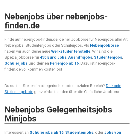
Nebenjobs über nebenjobs-
finden.de
Finde auf nebenjobs-finden.de, deiner Jobbörse für Nebenjobs aller Art
Nebenjobs, Studentenjobs oder Schülerjobs. Als
Nebenjobbörse
haben wir auch deine neue
Werkstudentenstelle
. Wir sind die
Spezialjobbörse für
450 Euro Jobs
,
Aushilfsjobs
,
Studentenjobs
,
Schülerjobs
und deinen
Ferienjob ab 16
. Dazu ist nebenjobs-
finden.de vollkommen kostenlos!
Du suchst Stellen im pflegerischen oder sozialen Bereich?
Diakonie
Stellenangebote
ganz einfach finden über die Christliche Jobbörse.
Nebenjobs Gelegenheitsjobs
Minijobs
Interessiert an
Schülerjobs ab 16
,
Studentenjobs
, oder
Jobs von