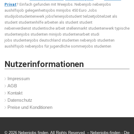
Privat
? Einfach gefunden mit Weejobs.
Nebenjob nebenjobs
aushilfsjob gelegenheitsjobs minijobs 450 Euro Jobs
studijobstudentenwerk jobsferienjobstudent teilzeitjobteilzeit als
student studentenhilfe arbeiten als student student
nebenverdienst studentische arbeit stellenmarkt studentenwerk typische
studentenjobs studenten minijob studentenarbeit studi
jobs studentenjobs deutschland studenten nebenjob studenten
aushilfsjob nebenjobs für jugendliche sommerjobs studenten
Nutzerinformationen
Impressum
AGB
Kontakt
Datenschutz
Preise und Konditionen
© 2026 Nebenjobs finden. All Rights Reserved. – Nebenjobs-finden -
Die