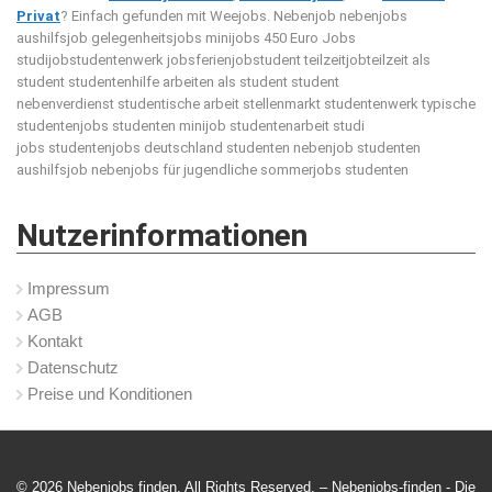
Privat
? Einfach gefunden mit Weejobs.
Nebenjob nebenjobs
aushilfsjob gelegenheitsjobs minijobs 450 Euro Jobs
studijobstudentenwerk jobsferienjobstudent teilzeitjobteilzeit als
student studentenhilfe arbeiten als student student
nebenverdienst studentische arbeit stellenmarkt studentenwerk typische
studentenjobs studenten minijob studentenarbeit studi
jobs studentenjobs deutschland studenten nebenjob studenten
aushilfsjob nebenjobs für jugendliche sommerjobs studenten
Nutzerinformationen
Impressum
AGB
Kontakt
Datenschutz
Preise und Konditionen
© 2026 Nebenjobs finden. All Rights Reserved. – Nebenjobs-finden -
Die