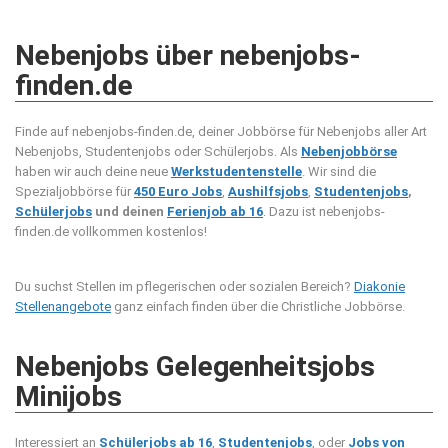
Nebenjobs über nebenjobs-
finden.de
Finde auf nebenjobs-finden.de, deiner Jobbörse für Nebenjobs aller Art
Nebenjobs, Studentenjobs oder Schülerjobs. Als
Nebenjobbörse
haben wir auch deine neue
Werkstudentenstelle
. Wir sind die
Spezialjobbörse für
450 Euro Jobs
,
Aushilfsjobs
,
Studentenjobs
,
Schülerjobs
und deinen
Ferienjob ab 16
. Dazu ist nebenjobs-
finden.de vollkommen kostenlos!
Du suchst Stellen im pflegerischen oder sozialen Bereich?
Diakonie
Stellenangebote
ganz einfach finden über die Christliche Jobbörse.
Nebenjobs Gelegenheitsjobs
Minijobs
Interessiert an
Schülerjobs ab 16
,
Studentenjobs
, oder
Jobs von