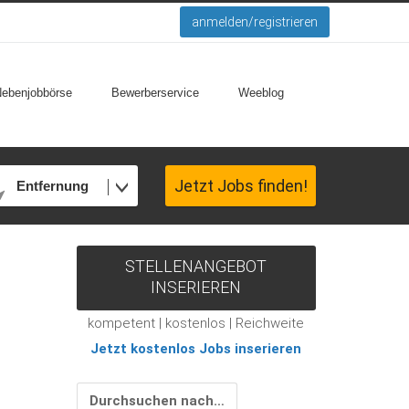
anmelden/registrieren
Nebenjobbörse
Bewerberservice
Weeblog
Jetzt Jobs finden!
Entfernung
STELLENANGEBOT
INSERIEREN
kompetent | kostenlos | Reichweite
Jetzt kostenlos Jobs inserieren
Durchsuchen nach…