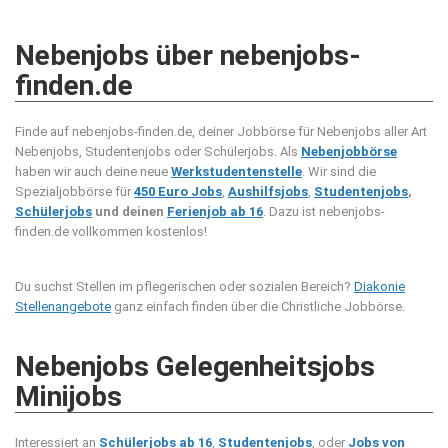
Nebenjobs über nebenjobs-
finden.de
Finde auf nebenjobs-finden.de, deiner Jobbörse für Nebenjobs aller Art
Nebenjobs, Studentenjobs oder Schülerjobs. Als
Nebenjobbörse
haben wir auch deine neue
Werkstudentenstelle
. Wir sind die
Spezialjobbörse für
450 Euro Jobs
,
Aushilfsjobs
,
Studentenjobs
,
Schülerjobs
und deinen
Ferienjob ab 16
. Dazu ist nebenjobs-
finden.de vollkommen kostenlos!
Du suchst Stellen im pflegerischen oder sozialen Bereich?
Diakonie
Stellenangebote
ganz einfach finden über die Christliche Jobbörse.
Nebenjobs Gelegenheitsjobs
Minijobs
Interessiert an
Schülerjobs ab 16
,
Studentenjobs
, oder
Jobs von