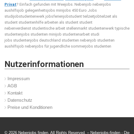
Privat
? Einfach gefunden mit Weejobs.
Nebenjob nebenjobs
aushilfsjob gelegenheitsjobs minijobs 450 Euro Jobs
studijobstudentenwerk jobsferienjobstudent teilzeitjobteilzeit als
student studentenhilfe arbeiten als student student
nebenverdienst studentische arbeit stellenmarkt studentenwerk typische
studentenjobs studenten minijob studentenarbeit studi
jobs studentenjobs deutschland studenten nebenjob studenten
aushilfsjob nebenjobs für jugendliche sommerjobs studenten
Nutzerinformationen
Impressum
AGB
Kontakt
Datenschutz
Preise und Konditionen
© 2026 Nebenjobs finden. All Rights Reserved. – Nebenjobs-finden -
Die