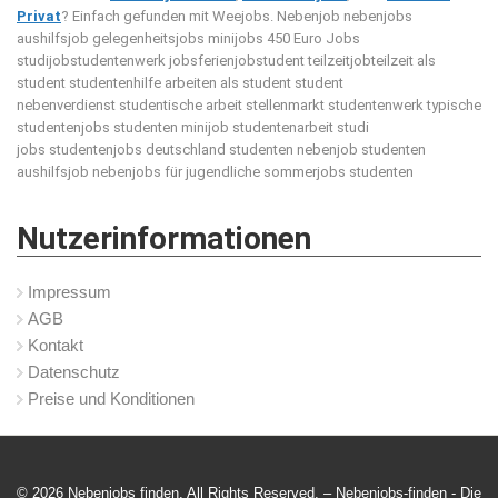
Privat
? Einfach gefunden mit Weejobs.
Nebenjob nebenjobs
aushilfsjob gelegenheitsjobs minijobs 450 Euro Jobs
studijobstudentenwerk jobsferienjobstudent teilzeitjobteilzeit als
student studentenhilfe arbeiten als student student
nebenverdienst studentische arbeit stellenmarkt studentenwerk typische
studentenjobs studenten minijob studentenarbeit studi
jobs studentenjobs deutschland studenten nebenjob studenten
aushilfsjob nebenjobs für jugendliche sommerjobs studenten
Nutzerinformationen
Impressum
AGB
Kontakt
Datenschutz
Preise und Konditionen
© 2026 Nebenjobs finden. All Rights Reserved. – Nebenjobs-finden -
Die