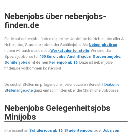
Nebenjobs über nebenjobs-
finden.de
Finde auf nebenjobs-finden.de, deiner Jobbörse für Nebenjobs aller Art
Nebenjobs, Studentenjobs oder Schülerjobs. Als
Nebenjobbörse
haben wir auch deine neue
Werkstudentenstelle
. Wir sind die
Spezialjobbörse für
450 Euro Jobs
,
Aushilfsjobs
,
Studentenjobs
,
Schülerjobs
und deinen
Ferienjob ab 16
. Dazu ist nebenjobs-
finden.de vollkommen kostenlos!
Du suchst Stellen im pflegerischen oder sozialen Bereich?
Diakonie
Stellenangebote
ganz einfach finden über die Christliche Jobbörse.
Nebenjobs Gelegenheitsjobs
Minijobs
Interessiert an
Schülerjobs ab 16
,
Studentenjobs
, oder
Jobs von