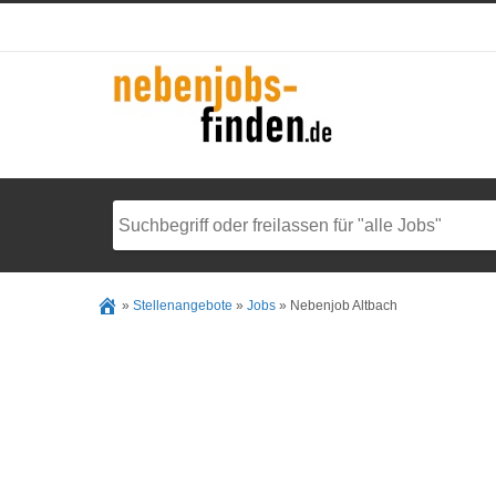
»
Stellenangebote
»
Jobs
»
Nebenjob Altbach