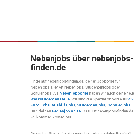
Nebenjobs über nebenjobs-
finden.de
Finde auf nebenjobs-finden.de, deiner Jobbörse für
Nebenjobs aller Art Nebenjobs, Studentenjobs oder
Schülerjobs. Als
Nebenjobbörse
haben wir auch deine neu
Werkstudentenstelle
. Wir sind die Spezialjobbörse für
45
Euro Jobs
,
Aushilfsjobs
,
Studentenjobs
,
Schülerjobs
und deinen
Ferienjob ab 16
. Dazu ist nebenjobs-finden.de
vollkommen kostenlos!
Du suchst Stellen im pflegerischen oder sozialen Bereich?