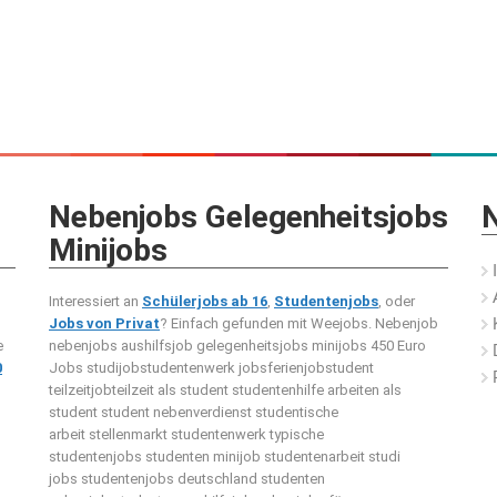
Nebenjobs Gelegenheitsjobs
N
Minijobs
Interessiert an
Schülerjobs ab 16
,
Studentenjobs
, oder
Jobs von Privat
? Einfach gefunden mit Weejobs.
Nebenjob
e
nebenjobs aushilfsjob gelegenheitsjobs minijobs 450 Euro
0
Jobs studijobstudentenwerk jobsferienjobstudent
teilzeitjobteilzeit als student studentenhilfe arbeiten als
student student nebenverdienst studentische
arbeit stellenmarkt studentenwerk typische
studentenjobs studenten minijob studentenarbeit studi
jobs studentenjobs deutschland studenten