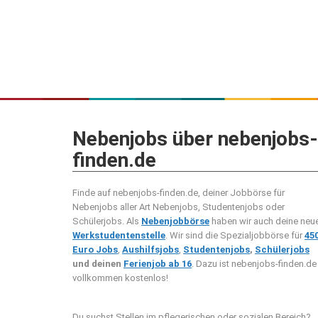
Nebenjobs über nebenjobs-
finden.de
Finde auf nebenjobs-finden.de, deiner Jobbörse für
Nebenjobs aller Art Nebenjobs, Studentenjobs oder
Schülerjobs. Als
Nebenjobbörse
haben wir auch deine neu
Werkstudentenstelle
. Wir sind die Spezialjobbörse für
45
Euro Jobs
,
Aushilfsjobs
,
Studentenjobs
,
Schülerjobs
und deinen
Ferienjob ab 16
. Dazu ist nebenjobs-finden.de
vollkommen kostenlos!
Du suchst Stellen im pflegerischen oder sozialen Bereich?