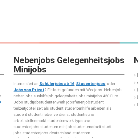
Nebenjobs Gelegenheitsjobs
N
Minijobs
Interessiert an
Schülerjobs ab 16
,
Studentenjobs
, oder
Jobs von Privat
? Einfach gefunden mit Weejobs.
Nebenjob
e
nebenjobs aushilfsjob gelegenheitsjobs minijobs 450 Euro
0
Jobs studijobstudentenwerk jobsferienjobstudent
teilzeitjobteilzeit als student studentenhilfe arbeiten als
student student nebenverdienst studentische
arbeit stellenmarkt studentenwerk typische
studentenjobs studenten minijob studentenarbeit studi
jobs studentenjobs deutschland studenten