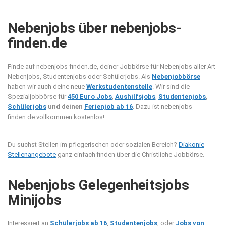
Nebenjobs über nebenjobs-
finden.de
Finde auf nebenjobs-finden.de, deiner Jobbörse für Nebenjobs aller Art
Nebenjobs, Studentenjobs oder Schülerjobs. Als
Nebenjobbörse
haben wir auch deine neue
Werkstudentenstelle
. Wir sind die
Spezialjobbörse für
450 Euro Jobs
,
Aushilfsjobs
,
Studentenjobs
,
Schülerjobs
und deinen
Ferienjob ab 16
. Dazu ist nebenjobs-
finden.de vollkommen kostenlos!
Du suchst Stellen im pflegerischen oder sozialen Bereich?
Diakonie
Stellenangebote
ganz einfach finden über die Christliche Jobbörse.
Nebenjobs Gelegenheitsjobs
Minijobs
Interessiert an
Schülerjobs ab 16
,
Studentenjobs
, oder
Jobs von