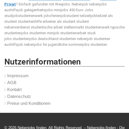
Privat
? Einfach gefunden mit Weejobs.
Nebenjob nebenjobs
aushilfsjob gelegenheitsjobs minijobs 450 Euro Jobs
studijobstudentenwerk jobsferienjobstudent teilzeitjobteilzeit als
student studentenhilfe arbeiten als student student
nebenverdienst studentische arbeit stellenmarkt studentenwerk typische
studentenjobs studenten minijob studentenarbeit studi
jobs studentenjobs deutschland studenten nebenjob studenten
aushilfsjob nebenjobs für jugendliche sommerjobs studenten
Nutzerinformationen
Impressum
AGB
Kontakt
Datenschutz
Preise und Konditionen
© 2026 Nebenjobs finden. All Rights Reserved. – Nebenjobs-finden -
Die