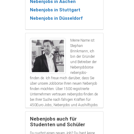
Nebenjobs in Aachen
Nebenjobs in Stuttgart
Nebenjobs in Düsseldorf
Meine Name ist
Stephan
Brinkmann, ich
bin der Gründer
und Betreiber der
Nebenjobbörse
nebenjobs-
finden.de. Ich freue mich darüber, dass Sie
über unsere Jobbörse Ihren neuen Nebenjob
finden möchten. Über 1500 registrierte
Unternehmen vertrauen nebenjobs-finden.de
bei Ihrer Suche nach fähigen Kräften für
450Euro Jobs, Nebenjobs und Aushilfsjobs.
Nebenjobs auch für
Studenten und Schüler
Du suchst einen neuen Job? Du hast keine