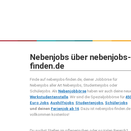
Nebenjobs über nebenjobs-
finden.de
Finde auf nebenjobs-finden.de, deiner Jobbörse für
Nebenjobs aller Art Nebenjobs, Studentenjobs oder
Schülerjobs. Als
Nebenjobbörse
haben wir auch deine neu
Werkstudentenstelle
. Wir sind die Spezialjobbörse für
45
Euro Jobs
,
Aushilfsjobs
,
Studentenjobs
,
Schülerjobs
und deinen
Ferienjob ab 16
. Dazu ist nebenjobs-finden.de
vollkommen kostenlos!
Du suchst Stellen im pflegerischen oder sozialen Bereich?