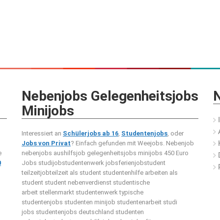
Nebenjobs Gelegenheitsjobs
N
Minijobs
Interessiert an
Schülerjobs ab 16
,
Studentenjobs
, oder
Jobs von Privat
? Einfach gefunden mit Weejobs.
Nebenjob
e
nebenjobs aushilfsjob gelegenheitsjobs minijobs 450 Euro
0
Jobs studijobstudentenwerk jobsferienjobstudent
teilzeitjobteilzeit als student studentenhilfe arbeiten als
student student nebenverdienst studentische
arbeit stellenmarkt studentenwerk typische
studentenjobs studenten minijob studentenarbeit studi
jobs studentenjobs deutschland studenten