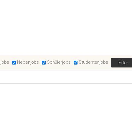
sjobs
Nebenjobs
Schülerjobs
Studentenjobs