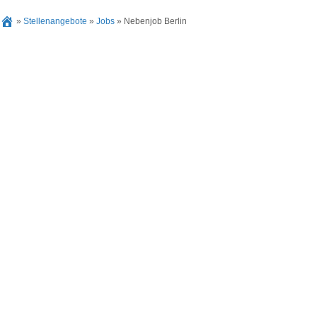
»
Stellenangebote
»
Jobs
»
Nebenjob Berlin