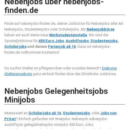
Nebenjobs über nebenjobs-
finden.de
Finde auf nebenjobs-finden.de, deiner Jobbörse für Nebenjobs aller Art
Nebenjobs, Studentenjobs oder Schülerjobs. Als
Nebenjobbörse
haben wir auch deine neue
Werkstudentenstelle
. Wir sind die
Spezialjobbörse für
450 Euro Jobs
,
Aushilfsjobs
,
Studentenjobs
,
Schülerjobs
und deinen
Ferienjob ab 16
. Dazu ist nebenjobs-
finden.de vollkommen kostenlos!
Du suchst Stellen im pflegerischen oder sozialen Bereich?
Diakonie
Stellenangebote
ganz einfach finden über die Christliche Jobbörse.
Nebenjobs Gelegenheitsjobs
Minijobs
Interessiert an
Schülerjobs ab 16
,
Studentenjobs
, oder
Jobs von
Privat
? Einfach gefunden mit Weejobs.
Nebenjob nebenjobs
aushilfsjob gelegenheitsjobs minijobs 450 Euro Jobs