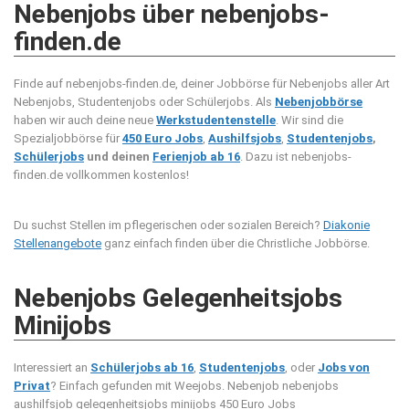
Nebenjobs über nebenjobs-
finden.de
Finde auf nebenjobs-finden.de, deiner Jobbörse für Nebenjobs aller Art
Nebenjobs, Studentenjobs oder Schülerjobs. Als
Nebenjobbörse
haben wir auch deine neue
Werkstudentenstelle
. Wir sind die
Spezialjobbörse für
450 Euro Jobs
,
Aushilfsjobs
,
Studentenjobs
,
Schülerjobs
und deinen
Ferienjob ab 16
. Dazu ist nebenjobs-
finden.de vollkommen kostenlos!
Du suchst Stellen im pflegerischen oder sozialen Bereich?
Diakonie
Stellenangebote
ganz einfach finden über die Christliche Jobbörse.
Nebenjobs Gelegenheitsjobs
Minijobs
Interessiert an
Schülerjobs ab 16
,
Studentenjobs
, oder
Jobs von
Privat
? Einfach gefunden mit Weejobs.
Nebenjob nebenjobs
aushilfsjob gelegenheitsjobs minijobs 450 Euro Jobs