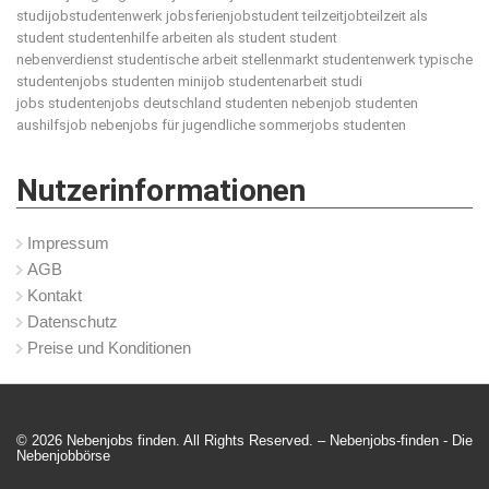
studijobstudentenwerk jobsferienjobstudent teilzeitjobteilzeit als
student studentenhilfe arbeiten als student student
nebenverdienst studentische arbeit stellenmarkt studentenwerk typische
studentenjobs studenten minijob studentenarbeit studi
jobs studentenjobs deutschland studenten nebenjob studenten
aushilfsjob nebenjobs für jugendliche sommerjobs studenten
Nutzerinformationen
Impressum
AGB
Kontakt
Datenschutz
Preise und Konditionen
© 2026 Nebenjobs finden. All Rights Reserved. – Nebenjobs-finden -
Die
Nebenjobbörse