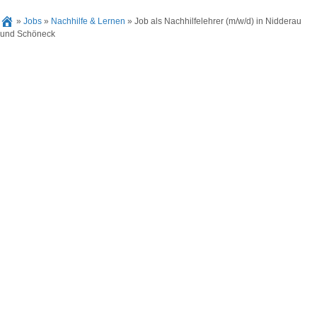
»
Jobs
»
Nachhilfe & Lernen
»
Job als Nachhilfelehrer (m/w/d) in Nidderau
und Schöneck