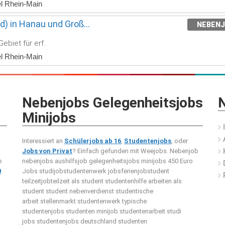
el Rhein-Main
d) in Hanau und Groß...
NEBEN
ebiet für erf..
el Rhein-Main
Nebenjobs Gelegenheitsjobs
N
Minijobs
Interessiert an
Schülerjobs ab 16
,
Studentenjobs
, oder
Jobs von Privat
? Einfach gefunden mit Weejobs.
Nebenjob
e
nebenjobs aushilfsjob gelegenheitsjobs minijobs 450 Euro
0
Jobs studijobstudentenwerk jobsferienjobstudent
teilzeitjobteilzeit als student studentenhilfe arbeiten als
student student nebenverdienst studentische
arbeit stellenmarkt studentenwerk typische
studentenjobs studenten minijob studentenarbeit studi
jobs studentenjobs deutschland studenten