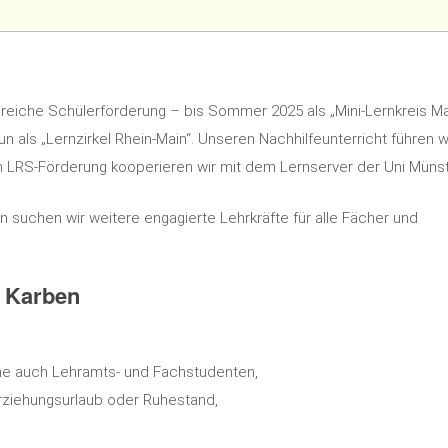
lgreiche Schülerförderung – bis Sommer 2025 als „Mini-Lernkreis Ma
un als „Lernzirkel Rhein-Main“. Unseren Nachhilfeunterricht führen wi
ich LRS-Förderung kooperieren wir mit dem Lernserver der Uni Münst
suchen wir weitere engagierte Lehrkräfte für alle Fächer und
n Karben
ne auch Lehramts- und Fachstudenten,
 Erziehungsurlaub oder Ruhestand,