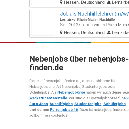
Hessen, Deutschland
Lernzirk
Job als Nachhilfelehrer (m/w/
Lernzirkel Rhein-Main – Nachhilfe
Seit 2012 stehen wir im Rhein-Main-G
Hessen, Deutschland
Lernzirk
Nebenjobs über nebenjobs-
finden.de
Finde auf nebenjobs-finden.de, deiner Jobbörse für
Nebenjobs aller Art Nebenjobs, Studentenjobs oder
Schülerjobs. Als
Nebenjobbörse
haben wir auch deine neu
Werkstudentenstelle
. Wir sind die Spezialjobbörse für
45
Euro Jobs
,
Aushilfsjobs
,
Studentenjobs
,
Schülerjobs
und deinen
Ferienjob ab 16
. Dazu ist nebenjobs-finden.de
vollkommen kostenlos!