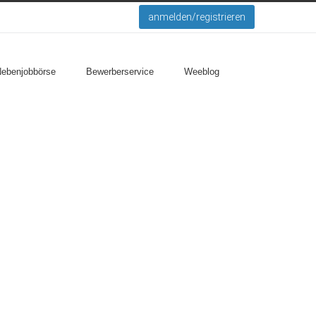
anmelden/registrieren
Nebenjobbörse
Bewerberservice
Weeblog