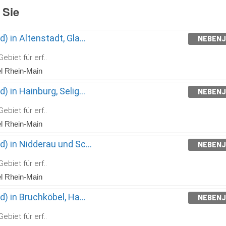
 Sie
) in Altenstadt, Gla...
NEBEN
ebiet für erf..
el Rhein-Main
 in Hainburg, Selig...
NEBEN
ebiet für erf..
el Rhein-Main
) in Nidderau und Sc...
NEBEN
ebiet für erf..
el Rhein-Main
) in Bruchköbel, Ha...
NEBEN
ebiet für erf..