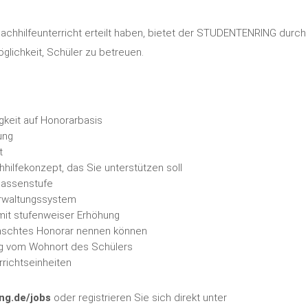
 Nachhilfeunterricht erteilt haben, bietet der STUDENTENRING durch
lichkeit, Schüler zu betreuen.
gkeit auf Honorarbasis
ung
t
hilfekonzept, das Sie unterstützen soll
lassenstufe
erwaltungssystem
mit stufenweiser Erhöhung
ünschtes Honorar nennen können
ig vom Wohnort des Schülers
richtseinheiten
ng.de/jobs
oder registrieren Sie sich direkt unter