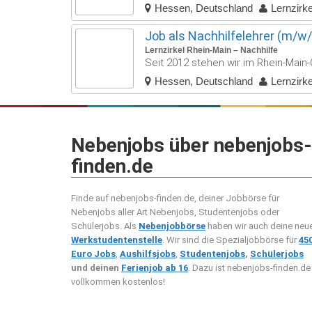
Hessen, Deutschland
Lernzirk
Job als Nachhilfelehrer (m/w/
Lernzirkel Rhein-Main – Nachhilfe
Seit 2012 stehen wir im Rhein-Main-G
Hessen, Deutschland
Lernzirk
Nebenjobs über nebenjobs-
finden.de
Finde auf nebenjobs-finden.de, deiner Jobbörse für
Nebenjobs aller Art Nebenjobs, Studentenjobs oder
Schülerjobs. Als
Nebenjobbörse
haben wir auch deine neu
Werkstudentenstelle
. Wir sind die Spezialjobbörse für
45
Euro Jobs
,
Aushilfsjobs
,
Studentenjobs
,
Schülerjobs
und deinen
Ferienjob ab 16
. Dazu ist nebenjobs-finden.de
vollkommen kostenlos!