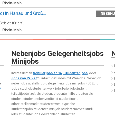
el Rhein-Main
d) in Hanau und Groß...
NEBEN
ebiet für erf..
el Rhein-Main
Nebenjobs Gelegenheitsjobs
N
Minijobs
Interessiert an
Schülerjobs ab 16
,
Studentenjobs
, oder
Jobs von Privat
? Einfach gefunden mit Weejobs.
Nebenjob
e
nebenjobs aushilfsjob gelegenheitsjobs minijobs 450 Euro
0
Jobs studijobstudentenwerk jobsferienjobstudent
teilzeitjobteilzeit als student studentenhilfe arbeiten als
student student nebenverdienst studentische
arbeit stellenmarkt studentenwerk typische
studentenjobs studenten minijob studentenarbeit studi
jobs studentenjobs deutschland studenten