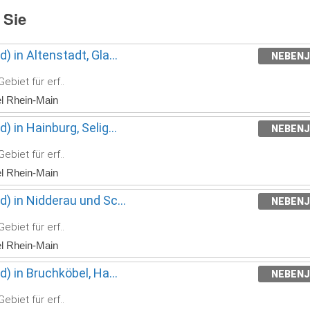
 Sie
) in Altenstadt, Gla...
NEBEN
ebiet für erf..
el Rhein-Main
 in Hainburg, Selig...
NEBEN
ebiet für erf..
el Rhein-Main
) in Nidderau und Sc...
NEBEN
ebiet für erf..
el Rhein-Main
) in Bruchköbel, Ha...
NEBEN
ebiet für erf..