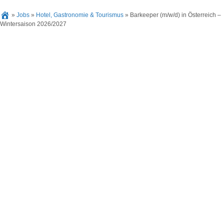
»
Jobs
»
Hotel, Gastronomie & Tourismus
»
Barkeeper (m/w/d) in Österreich –
Wintersaison 2026/2027