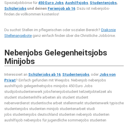
Spezialjobbörse für
450 Euro Jobs
,
Aushilfsjobs
,
Studentenjobs
,
Schülerjobs
und deinen
Ferienjob ab 16
. Dazu ist nebenjobs-
finden.de vollkommen kostenlos!
Du suchst Stellen im pflegerischen oder sozialen Bereich?
Diakonie
Stellenangebote
ganz einfach finden über die Christliche Jobbörse.
Nebenjobs Gelegenheitsjobs
Minijobs
Interessiert an
Schülerjobs ab 16
,
Studentenjobs
, oder
Jobs von
Privat
? Einfach gefunden mit Weejobs.
Nebenjob nebenjobs
aushilfsjob gelegenheitsjobs minijobs 450 Euro Jobs
studijobstudentenwerk jobsferienjobstudent teilzeitjobteilzeit als
student studentenhilfe arbeiten als student student
nebenverdienst studentische arbeit stellenmarkt studentenwerk typische
studentenjobs studenten minijob studentenarbeit studi
jobs studentenjobs deutschland studenten nebenjob studenten
aushilfsjob nebenjobs für jugendliche sommerjobs studenten