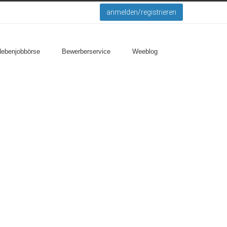
anmelden/registrieren
Nebenjobbörse
Bewerberservice
Weeblog