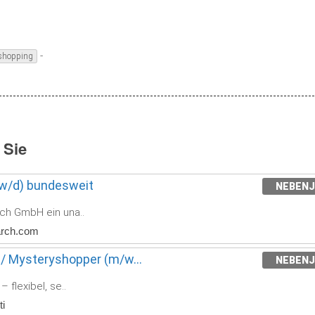
-
shopping
 Sie
m/w/d) bundesweit
NEBEN
rch GmbH ein una..
arch.com
 / Mysteryshopper (m/w...
NEBEN
 flexibel, se..
i