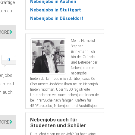
Nebenjobs in Aachen
Kräftige
Nebenjobs in Stuttgart
ten auf
Nebenjobs in Düsseldorf
MORE
Meine Name ist
Stephan
Brinkmann, ich
bin der Gründer
0
und Betreiber der
Nebenjobbörse
nebenjobs-
enjobs
finden.de. Ich freue mich darüber, dass Sie
s meist
über unsere Jobbörse Ihren neuen Nebenjob
finden möchten. Über 1500 registrierte
n auch
Unternehmen vertrauen nebenjobs-finden.de
bei Ihrer Suche nach fähigen Kräften für
450Euro Jobs, Nebenjobs und Aushilfsjobs.
Nebenjobs auch für
MORE
Studenten und Schüler
Du suchst einen neuen Job? Du hast keine