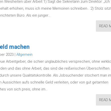
 Weisheiten über Arbeit 1) Sagt die Sekretärin zum Direktor: „Ich w
Gehalt erhöhen, muss ich meine Memoiren schreiben… 2) Stolz sitz
richteten Büro. Als ein junger…
READ 
Geld machen
ber 2023 |
Allgemein
eue Arbeitgeber, die schier unglaubliches versprechen, ohne wirkli
rden und das ohne Arbeit, das sind die reißerischen Überschriften.
durch unsere Qualitätskontrolle. Als Jobsuchender stochert man i
 Aussichten aufs schnelle Geld verleiten, oder von gut getarnten
hes von sich preis, ohne im…
READ 