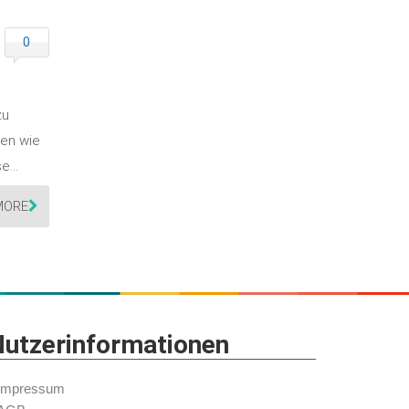
0
zu
hen wie
rse…
MORE
utzerinformationen
Impressum