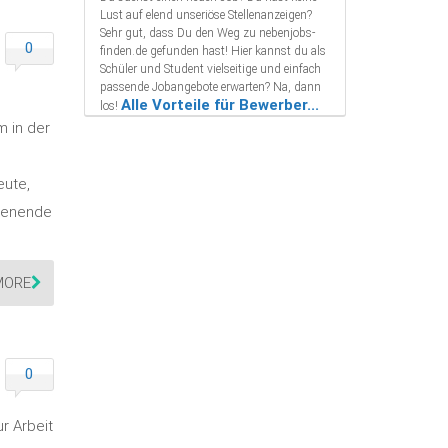
Lust auf elend unseriöse Stellenanzeigen?
Sehr gut, dass Du den Weg zu nebenjobs-
0
finden.de gefunden hast! Hier kannst du als
Schüler und Student vielseitige und einfach
passende Jobangebote erwarten? Na, dann
Alle Vorteile für Bewerber...
los!
m in der
eute,
chenende
MORE
0
r Arbeit