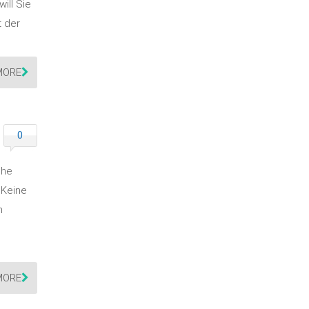
ill Sie
t der
MORE
0
che
 Keine
m
MORE