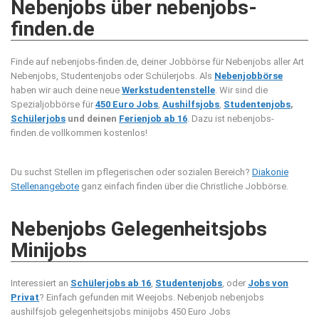
Nebenjobs über nebenjobs-
finden.de
Finde auf nebenjobs-finden.de, deiner Jobbörse für Nebenjobs aller Art
Nebenjobs, Studentenjobs oder Schülerjobs. Als
Nebenjobbörse
haben wir auch deine neue
Werkstudentenstelle
. Wir sind die
Spezialjobbörse für
450 Euro Jobs
,
Aushilfsjobs
,
Studentenjobs
,
Schülerjobs
und deinen
Ferienjob ab 16
. Dazu ist nebenjobs-
finden.de vollkommen kostenlos!
Du suchst Stellen im pflegerischen oder sozialen Bereich?
Diakonie
Stellenangebote
ganz einfach finden über die Christliche Jobbörse.
Nebenjobs Gelegenheitsjobs
Minijobs
Interessiert an
Schülerjobs ab 16
,
Studentenjobs
, oder
Jobs von
Privat
? Einfach gefunden mit Weejobs.
Nebenjob nebenjobs
aushilfsjob gelegenheitsjobs minijobs 450 Euro Jobs