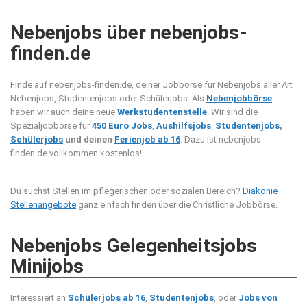
Nebenjobs über nebenjobs-
finden.de
Finde auf nebenjobs-finden.de, deiner Jobbörse für Nebenjobs aller Art
Nebenjobs, Studentenjobs oder Schülerjobs. Als
Nebenjobbörse
haben wir auch deine neue
Werkstudentenstelle
. Wir sind die
Spezialjobbörse für
450 Euro Jobs
,
Aushilfsjobs
,
Studentenjobs
,
Schülerjobs
und deinen
Ferienjob ab 16
. Dazu ist nebenjobs-
finden.de vollkommen kostenlos!
Du suchst Stellen im pflegerischen oder sozialen Bereich?
Diakonie
Stellenangebote
ganz einfach finden über die Christliche Jobbörse.
Nebenjobs Gelegenheitsjobs
Minijobs
Interessiert an
Schülerjobs ab 16
,
Studentenjobs
, oder
Jobs von